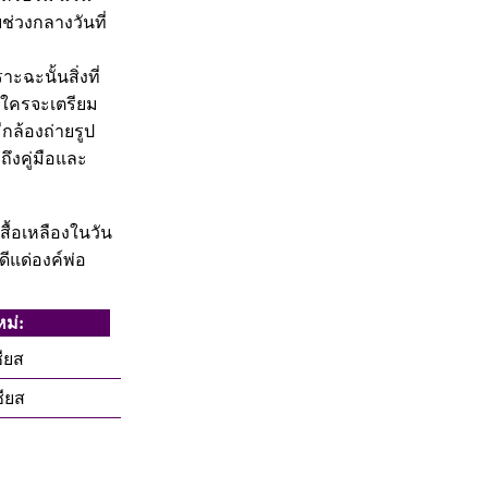
ช่วงกลางวันที่
ฉะนั้นสิ่งที่
อใครจะเตรียม
ีกล้องถ่ายรูป
ึงคู่มือและ
ื้อเหลืองในวัน
ีแด่องค์พ่อ
ม่:
ซียส
ซียส