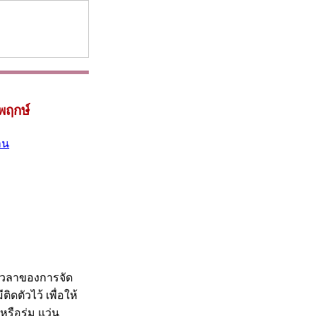
พฤกษ์
าน
งเวลาของการจัด
ิดตัวไว้ เพื่อให้
รือร่ม แว่น