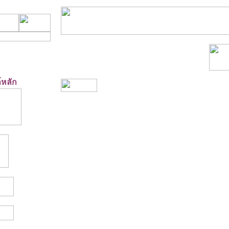
ภ์หลัก