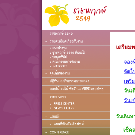
เตรียมพ
จองท
จัดโ
เตรี
วันเ
วันเ
วันเดินท
เช็ค