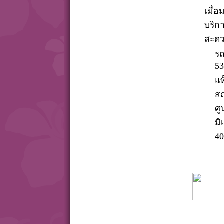
เมื่อ
บริก
สะดว
รถ
53
แท
สถ
ศู
มิ
40