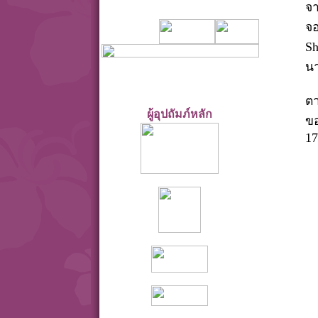
จา
จอ
Sh
นา
ต
ผู้อุปถัมภ์หลัก
ข
17