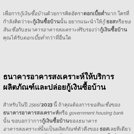
เพื่อการ
กู้เงินซื้อบ้าน
ด้วยการคิดอัตรา
ดอกเบี้ยต่ำ
มาก ใครที่
กำลังคิดว่าจะ
กู้เงินซื้อบ้าน
นั้น อยากแนะนำให้
กู้
ธอส
หรือ
ขอ
สินเชื่อ
กับ
ธนาคารอาคารสงเคราะห์
รับรองว่า
กู้เงินซื้อบ้าน
คุณได้รับ
ดอกเบี้ยต่ำ
กว่าที่อื่นใด
ธนาคารอาคารสงเคราะห์
ให้
บริการ
ผลิตภัณฑ์และปล่อย
กู้เงินซื้อบ้าน
สำหรับในปี
2566
/
2023
นี้ ถ้าคุณต้องการ
ขอสินเชื่อ
ของ
ธนาคารอาคารสงเคราะห์
หรือ
government housing bank
นั้น ขอบอกว่าการ
กู้เงินซื้อบ้าน
ของ
ธนาคาร
อาคารสงเคราะห์
นั้นเป็นผลิตภัณฑ์ตัวตึงของ
ธอส
เลยทีเดียว