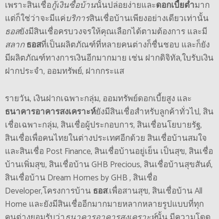
เพราะสินเชื่อ
กู้เงินซื้อบ้าน
นั้นปล่อยง่ายและ
ดอกเบี้ยต่ำ
มาก
แต่ก็ใช่ว่าจะมีแค่
บริการ
สินเชื่อบ้านเพียงอย่างเดียวเท่านั้น
ธอส
ยังมีสินเชื่อครบวงจรให้คุณเลือกได้ตามต้องการ และมี
สลาก
ธอส
ที่เป็นผลิตภัณฑ์ที่หลายคนต่างก็ชื่นชอบ และก็ยัง
มีผลิตภัณฑ์ทางการเงินอีกมากมาย เช่น ฝากดิจิทัล,ใบรับเงิน
ฝากประจำ, ออมทรัพย์, ฝากกระแส
รายวัน, เงินฝากเฉพาะกลุ่ม, ออมทรัพย์ดอกเบี้ยสูง และ
ธนาคารอาคารสงเคราะห์
ยังมีสินเชื่อสำหรับลูกค้าทั่วไป, สิน
เชื่อเฉพาะกลุ่ม, สินเชื่อผู้ประกอบการ, สินเชื่อนโยบายรัฐ,
สินเชื่อเพื่อคนไทยในต่างประเทศอีกด้วย สินเชื่อบ้านสมใจ
และสินเชื่อ Post Finance, สินเชื่อบ้านอยู่เย็น เป็นสุข, สินเชื่อ
บ้านเพิ่มสุข, สินเชื่อบ้าน GHB Precious, สินเชื่อบ้านสุขสันต์,
สินเชื่อบ้าน Dream Homes by GHB , สินเชื่อ
Developer,โครงการบ้าน
ธอส
.เพื่อสานสุข, สินเชื่อบ้าน All
Home และยังมีสินเชื่ออีกมากมายหลากหลายรูปแบบที่ทุก
คนต่างยอมรับว่า
ธนาคารอาคารสงเคราะห์
นั้น มีความโดด