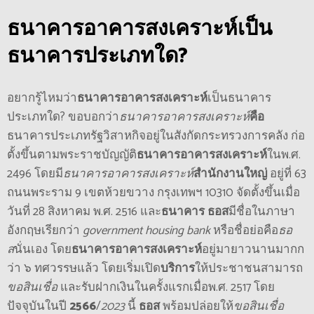
ธนาคารอาคารสงเคราะห์
เป็น
ธนาคารประเภทใด?
อยากรู้ไหมว่า
ธนาคารอาคารสงเคราะห์
เป็นธนาคาร
ประเภทใด? ขอบอกว่า
ธนาคารอาคารสงเคราะห์
คือ
ธนาคารประเภทรัฐวิสาหกิจอยู่ในสังกัดกระทรวงการคลัง ก่อ
ตั้งขึ้นตามพระราชบัญญัติ
ธนาคารอาคารสงเคราะห์
ในพ.ศ.
2496 โดยมี
ธนาคารอาคารสงเคราะห์
สํานักงานใหญ่
อยู่ที่ 63
ถนนพระราม 9 เขตห้วยขวาง กรุงเทพฯ 10310 จัดตั้งขึ้นเมื่อ
วันที่ 28 สิงหาคม พ.ศ. 2516 และ
ธนาคาร ธอส
มีชื่อในภาษา
อังกฤษเรียกว่า
government housing bank
หรือชื่อย่อคือ
ธอ
ส
นั่นเอง โดย
ธนาคารอาคารสงเคราะห์
อยู่มายาวนานมากก
ว่า ๖ ทศวรรษแล้ว โดยเริ่มเปิด
บริการ
ให้ประชาชนสามารถ
ขอสินเชื่อ
และรับฝากเงินในครั้งแรกเมื่อพ.ศ. 2517 โดย
ปัจจุบันในปี
2566
/
2023
นี้
ธอส
พร้อมปล่อยให้
ขอสินเชื่อ