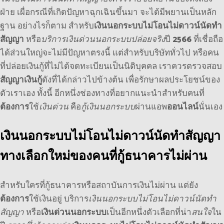
ฝ่าย เผื่อกรณีที่เกิดปัญหาฉุกเฉินขึ้นมา จะได้มีพยานเป็นหลัก
ฐาน อย่างไรก็ตาม สำหรับ
เงินนอกระบบไม่โอนไม่ดาวน์นัดทำ
สัญญา
หรือ
บริการเงินด่วนนอกระบบปล่อยจริง
ปี
2566
ที่เชื่อถือ
ได้ส่วนใหญ่จะไม่มีปัญหาตรงนี้ แต่สำหรับบริษัททั่วไป หรือคน
ที่ปล่อยเงินกู้ที่ไม่ได้จดทะเบียนเป็นนิติบุคคล เราควรตรวจสอบ
สัญญาเงินกู้
ดังที่ได้กล่าวไปข้างต้น เพื่อรักษาผลประโยชน์ของ
ตัวเราเอง ทั้งนี้ อีกหนึ่งช่องทางที่อยากแนะนำสำหรับคนที่
ต้องการ
ใช้
เงินด่วน
คือ
กู้เงินนอกระบบ
ผ่านแอพ
ออนไลน์
นั่นเอง
เงินนอกระบบไม่โอนไม่ดาวน์นัดทำสัญญา
ทางเลือกใหม่ของคนที่กู้ธนาคารไม่ผ่าน
สำหรับใครที่กู้ธนาคารหรือสถาบันการเงินไม่ผ่าน แต่ยัง
ต้องการ
ใช้เงินอยู่
บริการ
เงินนอกระบบไม่โอนไม่ดาวน์นัดทำ
สัญญา
หรือ
เงินด่วนนอกระบบ
เป็นอีกหนึ่งตัวเลือกที่น่า
สนใจ
ใน