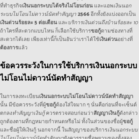
ที่ทำธุรกิจ
เงินนอกระบบได้จริงไม่โอนก่อน
และแอพ
เงินนอก
ระบบไม่โอนไม่ดาวน์นัดทําสัญญา
2566
อีกทั้งยังแบ่งออกเป็น
เงินด่วนร้อยละ 5 ต่อเดือน
และ
บริการเงินด่วนถึงบ้านร้อยละ 10
ถ้าใครที่สะดวกแบบไหน ก็เลือกใช้บริการ
ขอกู้
ตามช่องทางที่
สะดวกได้เลย เพียงเท่านี้ก็เป็นอันว่าเราได้ใช้
เงินด่วน
อย่างที่
ต้องการ
แล้ว
ข้อควรระวังในการใช้บริการเงินนอกระบบ
ไม่โอนไม่ดาวน์นัดทำสัญญา
ในการลงทะเบียน
เงินนอกระบบไม่โอนไม่ดาวน์นัดทำสัญญา
นั้น มีข้อควรระวังที่ผู้
ขอกู้
ต้องใส่ใจมาก ๆ นั่นคือก่อนที่จะเซ็นต์
ตกลง
ทำสัญญาเงินกู้
ควรตรวจสอบก่อนว่า
สัญญาเงินกู้
ดังกล่าว
ถูกต้องตามที่กฎหมายกำหนดหรือไม่ ทั้งในส่วนของชื่อผู้
ขอกู้
และชื่อผู้ให้เงินกู้ นอกจากนี้ ในสัญญาของบริการ
เงินนอกระบบ
ไม่โอนไม่ดาวน์นัดทำสัญญา
ยังควรรายชื่อพยานของทั้งสอง