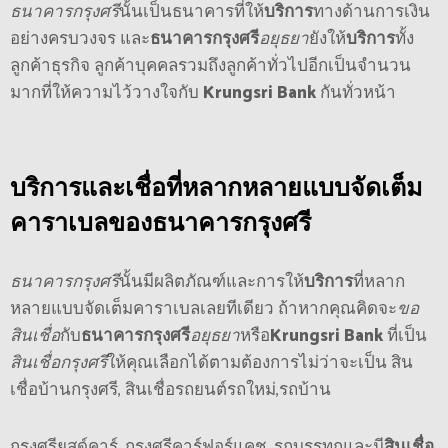
ธนาคารกรุงศรี
นั้นเป็นธนาคารที่ให้
บริการ
ทางด้านการเงิน
อย่างครบวงจร และ
ธนาคารกรุงศรี
อยุธยา
ยังให้
บริการ
ทั้ง
ลูกค้าธุรกิจ ลูกค้าบุคคลรวมถึงลูกค้าทั่วไปอีกเป็นจำนวน
มากที่ให้ความไว้วางใจกับ
Krungsri Bank
กันทั่วหน้า
บริการ
และเชื่อที่หลากหลายแบบจัดเต็ม
คาราเบลของ
ธนาคารกรุงศรี
ธนาคารกรุงศรี
นั้นมีผลิตภัณฑ์และการให้
บริการ
ที่หลาก
หลายแบบจัดเต็มคาราเบลเลยทีเดียว ถ้าหากคุณคิดจะ
ขอ
สินเชื่อ
กับ
ธนาคารกรุงศรี
อยุธยา
หรือ
Krungsri Bank
ที่เป็น
สินเชื่อกรุงศรี
ให้คุณเลือกได้ตามต้องการไม่ว่าจะเป็น สิน
เชื่อบ้านกรุงศรี, สินเชื่อรถยนต์รถใหม่,รถบ้าน
กรุงศรียูสด์คาร์, กรุงศรีคาร์ฟอร์แคช, รถบรรทุกและมี
สินเชื่อ