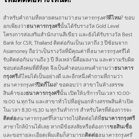
ไหมติดต่อทางไหนดี?
สำหรับคำถามที่หลายคนถามว่า
ธนาคารกรุงศรี
ดีไหม
? ขอบ
อกเพียงว่า
ธนาคารกรุงศรี
นั้นได้รับรางวัล Gold Level
โครงการส่งเสริมสำนักงานสีเขียว และยังได้รับรางวัล Best
Bank for CSR, Thailand ติดต่อกันเป็นเวลาถึง 3 ปีซ้อนจาก
Asiamoney ถือว่าเป็นรางวัลที่มีคุณค่าที่
ธนาคารกรุงศรี
ได้
รับติดต่อกันนานถึง 3 ปี สิ่งเหล่านี้คือผลงาน และความรับผิด
ชอบต่อสังคมที่ดีที่สุด จึงเป็นคำตอบแทนคำถามว่า
ธนาคาร
กรุงศรี
ดีไหม
ได้เป็นอย่างดี และอีกหนึ่งคำถามที่ถามว่า
ธนาคารกรุงศรี
ปิดกี่โมง
? ขอตอบว่า สาขาในห้างสรรพ
สินค้าของ
ธนาคารกรุงศรี
นั้น เปิดให้
บริการ
ในเวลา 10.00-
19.00 น.ทุกวัน และสาขาทั่วไปที่อยู่นอกห้างสรรพสินค้าเปิด
ในเวลา 8.30-15.30 น.ทุกวันทำการ สำหรับใครที่ต้องการจะ
ติดต่อ
ธนาคารกรุงศรี
ก็สามารถไปติดต่อได้ที่
ธนาคารกรุงศรี
สาขา
ใกล้บ้านได้เลย หากมีข้อสงสัยหรือต้องการ
ขอสินเชื่อ
และขอรายละเอียดเพิ่มเติมก็สามารถ
ติดต่อ
ธนาคารกรุงศรี