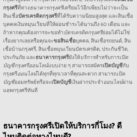
กรุงศรี
ที่ทาง
ธนาคารกรุงศรี
เตรียมไว้อีกเพียบไม่ว่าจะเป็น
สินเชื่อ
บัตรเครดิตกรุงศรี
ที่ได้รับความนิยมสูงสุด และสินเชื่อ
บุคคลเงินหมุนเวียนที่ให้ผ่อนชำระได้นานถึง 60 เดือน และ
ถ้าหากคุณต้องการจะขอทำ
บัตรเครดิตกรุงศรี
ย่อมได้ไม่ใช่
เรื่องยากเลยหรือคุณจะ
ขอสินเชื่อ
บุคคล, สินเชื่อรถยนต์, สิน
เชื่อบ้านกรุงศรี, สินเชื่อหมุนเวียนบัตรเครดิต, ประกันชีวิต,
ประกันภัย และ
ธนาคารกรุงศรี
ยังให้
บริการ
สำหรับการ
เปิด
บัญชีกรุงศรีออนไลน์
แบบง่าย ๆ สามารถสมัคร
เปิดบัญชี
กับ
กรุงศรี
ออนไลน์
ได้ทุกที่ทุกเวลาที่คุณสะดวก สามารถ
เปิด
บัญชี
ออมทรัพย์หรือจะ
เปิดบัญชี
เงินฝากประจำ
ออนไลน์
ผ่าน
แอพกรุงศรีทันที
ธนาคารกรุงศรี
เปิดให้
บริการ
กี่โมง? ดี