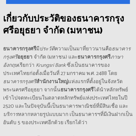
เกี่ยวกับ
ประวัติ
ของ
ธนาคารกรุง
ศรี
อยุธยา จำกัด (มหาชน)
ธนาคารกรุงศรี
มี
ประวัติ
ความเป็นมาที่ยาวนานคือ
ธนาคาร
กรุงศรี
อยุธยา
จำกัด (มหาชน) และ
ธนาคารกรุงศรี
ภาษา
อังกฤษ
เรียกว่า
Krungsri Bank
ซึ่งเป็นธนาคารของ
ประเทศไทยก่อตั้งเมื่อวันที่ 27 มกราคม พ.ศ. 2488 โดย
ธนาคารกรุงศรี
สํานักงานใหญ่
แห่งแรกที่ตั้งอยู่ในจังหวัด
พระนครศรีอยุธยา จากนั้น
ธนาคารกรุงศรี
ได้นำหลักทรัพย์
เข้าไปจดทะเบียนในตลาดหลักทรัพย์แห่งประเทศไทยในปี
2520 และในปัจจุบันนี้เป็นธนาคารพาณิชย์ที่มีสินเชื่อ และ
บริการ
หลากหลายรูปแบบมาก เป็นธนาคารฯที่มีเงินฝากเป็น
อันดับ 5 ของประเทศอีกด้วย เรียกได้ว่า