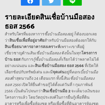
รายละเอียด
สินเชื่อบ้านมือสอง
ธอส 2566
สำหรับใครที่มองหาการ
ซื้อบ้านมือสอง
อยู่ ก็ต้องบอกเลย
ว่า
สินเชื่อเพื่อที่อยู่อาศัย
สำหรับบ้านมือสองต้องยกให้กับ
สินเชื่อธนาคารอาคารสงเคราะห์
เพราะเขาคือผู้
เชี่ยวชาญด้าน
สินเชื่อบ้านมือสอง
ดังนั้นในทุก
โครงการ
บ้าน ธอส
กับการ
กู้ซื้อบ้านมือสอง
ก็เรียกได้ว่าพลาดไม่ได้
อย่างแน่นอน และ
สินเชื่อบ้านมือสอง ธอส 2566
ที่เปิดให้
เลือกช้อปกับทรัพย์เด่น และมี
จุดเด่น
อยู่ที่
ดอกเบี้ยบ้านมือ
สอง
ต่ำสุดนานถึง 24 เดือนแรก
ทั้งนี้
สินเชื่อบ้านมือสอง
ธอส 2566
เปิดให้ยื่นคำขอกู้ได้ตั้งแต่วันที่ 1 กุมภาพันธ์
2566 เป็นต้นไปจนกว่า
สินเชื่อบ้านมือ 2
จะเต็มวงเงินของ
โครงการแล้ว โดยวัตถุประสงค์ในการยื่นกู้เพื่อที่ดิน
อาคารหรือเพื่อซื้อห้องชุด หรือเพื่อซื้อที่ดินอาคารห้องชุด