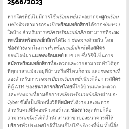
2566
/
2023
หากใครที่ยังไม่มีการใช้
พร้อมเพย์
และอยากจะ
ผูก
พร้อม
เพย์กสิกร
สามารถจะ
เปิด
พร้อมเพย์กสิกร
ได้จาก
ช่องทาง
ใดบ้าง สำหรับการ
สมัครพร้อมเพย์กสิกร
สามารถที่จะ
ลง
ทะเบียนพร้อมเพย์กสิกร
ได้ถึง 4
ช่องทาง
ด้วยกัน โดย
ช่องทาง
แรกในการ
ทําพร้อมเพย์กสิกร
ก็คือ
สมัคร
ออนไลน์ผ่าน
แอพพร้อมเพย์
K PLUS ซึ่งวิธีนี้เป็นการ
สมัครพร้อมเพย์กสิกร
ที่สะดวกและง่ายสามารถทำได้ทุก
ที่ทุกเวลาแม้จะอยู่ที่บ้านหรือที่ไหนก็ตาม
และ
ช่องทาง
ที่
สองสำหรับการ
ลงทะเบียนพร้อมเพย์กสิกร
ก็คือการ
สมัคร
ที่ตู้ ATM ของ
ธนาคารกสิกรไทย
ที่ใกล้บ้านและสะดวก
และ
ช่องทาง
ที่สามคือการ
สมัครพร้อมเพย์กสิกร
ผ่าน K-
Cyber ซึ่งก็เป็นอีกหนึ่งวิธีที่
สมัคร
ได้ง่ายและสะดวก
สำหรับคนที่มีคอมพิวเตอร์ และ
ช่องทาง
สุดท้ายก็คือ
สามารถ
สมัคร
ได้ที่สำนักงานสาขาของธนาคารที่ให้
บริการ
ทั่วประเทศใกล้ที่ไหนก็ไปใช้
บริการ
ที่นั่น ทั้งนี้สิ่ง