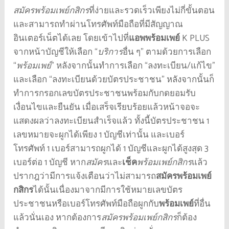
สมัครพร้อมเพย์กสิกร
ที่ง่ายและรวดเร็วเพียงไม่กี่ขั้นตอน
และสามารถทำผ่านโทรศัพท์มือถือที่มีสัญญาณ
อินเตอร์เน็ตได้เลย โดยเข้าไปที่
แอพพร้อมเพย์
K PLUS
จากหน้าบัญชีให้เลือก “
บริการ
อื่น ๆ” ตามด้วยการเลือก
“
พร้อมเพย์
” หลังจากนั้นทำการเลือก “ลงทะเบียน/แก้ไข”
และเลือก “ลงทะเบียนด้วยบัตรประชาชน” หลังจากนั้นก็
ทำการกรอกเลขบัตรประชาชนพร้อมกับกดยอมรับ
เงื่อนไขและยืนยัน เมื่อเสร็จเรียบร้อยแล้วหน้าจอจะ
แสดงผลว่าลงทะเบียนสำเร็จแล้ว ทั้งนี้บัตรประชาชน 1
เลขหมายจะผูกได้เพียง 1 บัญชีเท่านั้น และเบอร์
โทรศัพท์ 1 เบอร์สามารถผูกได้ 1 บัญชีและผูกได้สูงสุด 3
เบอร์ต่อ 1 บัญชี หาก
สมัคร
และ
เช็ค
พร้อมเพย์กสิกร
แล้ว
ปรากฎว่ามีการแจ้งเตือนว่าไม่สามารถ
สมัครพร้อมเพย์
กสิกร
ได้นั้นเนื่องมาจากมีการใช้หมายเลขบัตร
ประชาชนหรือเบอร์โทรศัพท์มือถือผูกกับ
พร้อมเพย์
ที่อื่น
แล้วนั่นเอง หากต้องการ
สมัครพร้อมเพย์กสิกร
ก็ต้อง