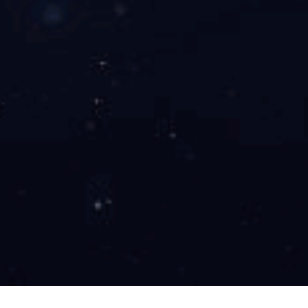
版权所有: 澳彩
技术支持：
粤ICP备05011335号
数园网络
旗下企业网站
澳彩新仕诚企业发展股份有限公司
同花顺网页版页面登录
|
九州官方网站
|
杏彩体育（中国）官
澳彩纺织工贸企业澳彩有限公司
方网站
|
开云·体育
|
开云网页版登录入口
|
xingkong星空平台
（中国）集团
|
开云手机在线登陆入口
|
雷速网页版
|
开云网
澳彩轻出澳彩股份有限公司
页版
|
澳彩市虎头电池澳彩有限公司
澳彩双鱼体育用品澳彩有限公司
澳彩鹰金钱食品澳彩有限公司
澳彩华糖食品有限公司
澳彩奥宝发展控股有限公司
澳彩市浪奇实业股份有限公司
澳彩百花香料股份有限公司