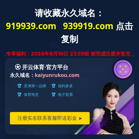
关于澳彩
澳彩简介
组织架构
澳彩历程
澳彩荣誉
品牌中心
浪奇
三角牌
钻石牌
高富力
红棉
LONKEY
双鱼
鹰金钱（罐头）
555
第一福
人印
广氏/双喜
温泉牌
珠江（塑料）
积士佳