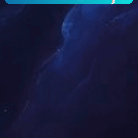
企业动态
媒体聚焦
澳彩(中国)
日用消费品
现代服务
时尚文体
战略合作伙伴
澳彩文化
员工风采
企业文化手册
信息公开
社会价值报告
招投标项目
加入澳彩(中国)
其他信息
首页
>
品牌中心
>
天工牌
品牌中心
经典百年 服务万家
巧夺天工 —澳彩市大新象牙工艺厂品牌故事
澳彩象牙雕刻，悠悠几千年历史，以精雕细刻、玲珑剔