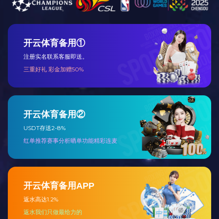
第一福官方旗舰店
广氏官方旗舰店
EN
中文
关于澳彩
澳彩简介
组织架构
澳彩历程
澳彩荣誉
品牌中心
浪奇
三角牌
钻石牌
高富力
红棉
LONKEY
双鱼
鹰金钱（罐头）
555
第一福