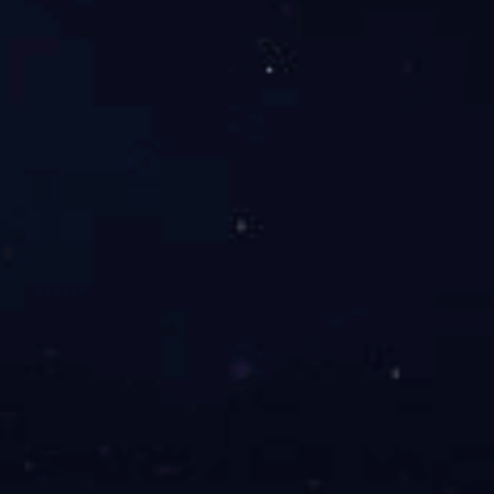
的党员领导干部、澳彩所辖各级国有企业管理人员存在涉嫌违
进行了专项审计调查,并于2022年12月15日出具《专项审计调查
于9月28日出具《审计报告》(穗审企报〔2020〕71号)。澳彩市