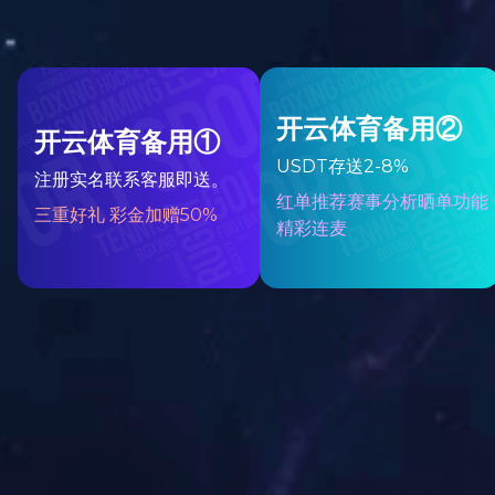
时尚文体
战略合作伙伴
澳彩文化
员工风采
企业文化手册
信息公开
社会价值报告
招投标项目
加入澳彩(中国)
其他信息
EN
在线商城
浪奇官方旗舰店
双鱼官方旗舰店
555官方旗舰店
钻石牌官方旗舰店
鹰金钱官方旗舰店
三角牌官方旗舰店
红棉官方旗舰店
利工民官方旗舰店