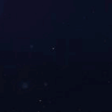
的老牌针织企业，所生产的服装不仅内销，还远销香港和海
外，在市场上具有一定的知名度和口碑，特别为老一辈澳彩人
熟知。其生产的505服装品牌于2010年被认定为澳彩老字号。
品牌产品
品牌商城
版权所有: 澳彩
技术支持：
粤ICP备05011335号
数园网络
旗下企业网站
澳彩新仕诚企业发展股份有限公司
同花顺网页版页面登录
|
九州官方网站
|
杏彩体育（中国）官
澳彩纺织工贸企业澳彩有限公司
方网站
|
开云·体育
|
开云网页版登录入口
|
xingkong星空平台
（中国）集团
|
开云手机在线登陆入口
|
雷速网页版
|
开云网
澳彩轻出澳彩股份有限公司