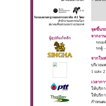
จุดขึ้นร
จากงาน
ผู้อุปถัมภ์หลัก
รถเมล
รถตู้
จากในท
บริเวณห
1 และ 2
เวลาการ
ให้บริก
ให้บริก
กำหนดเว