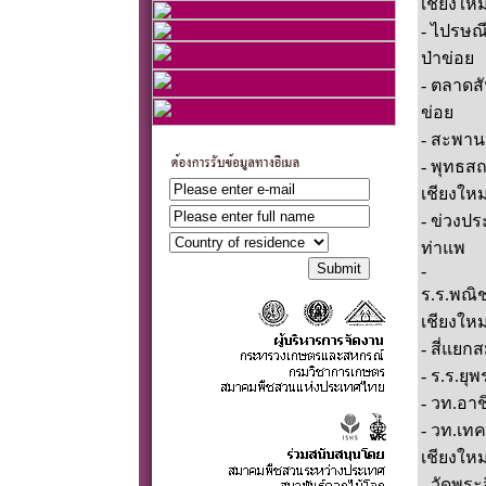
เชียงใหม
- ไปรษณี
ป่าข่อย
- ตลาดสั
ข่อย
- สะพาน
- พุทธส
เชียงใหม
- ข่วงปร
ท่าแพ
-
ร.ร.พณิ
เชียงใหม
- สี่แยก
- ร.ร.ยุ
- วท.อาช
- วท.เทค
เชียงใหม
- วัดพระส