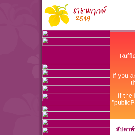
สัปดาห์