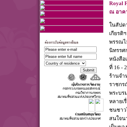
Royal 
ณ อาคา
ในสัปด
เกียรติฯ
พรรณไม
นิทรรศ
หนังสือ
ที่ 16 
ร้านจำห
ราชกรณ
พระบรม
หลายเรื
ชนชาวไท
สนใจนา
เป็นขอ