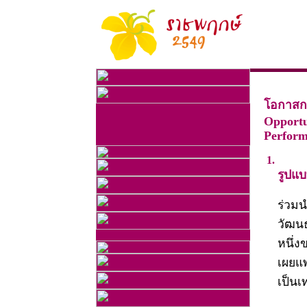
โอกาสกา
Opportu
Perform
1.
รูปแ
ร่วม
วัฒนธ
หนึ่ง
เผยแพ
เป็น