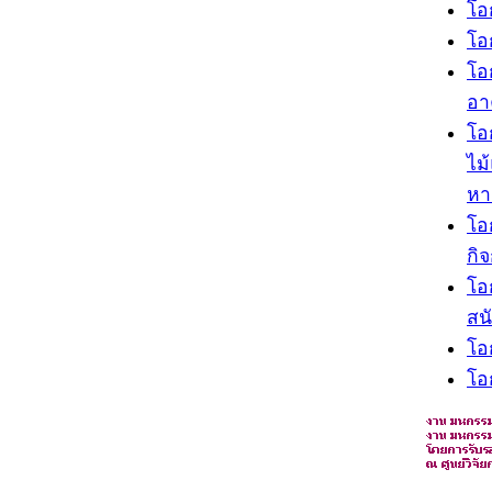
โอ
โอ
โอ
อา
โอ
ไม
หา
โอ
กิ
โอ
สน
โอ
โอ