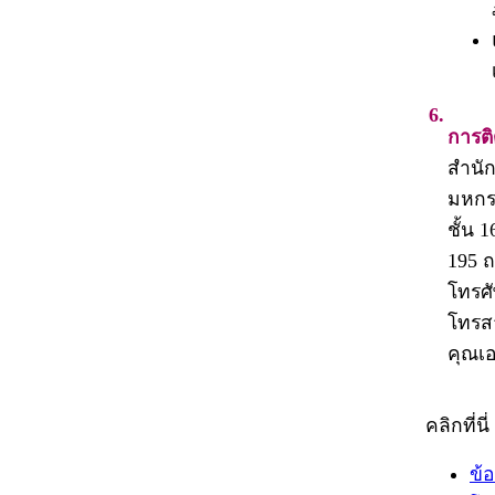
6.
การต
สำนัก
มหกร
ชั้น 
195 
โทรศั
โทรส
คุณเ
คลิกที่นี
ข้