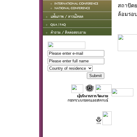
สถาปัต
ล้อมรอ