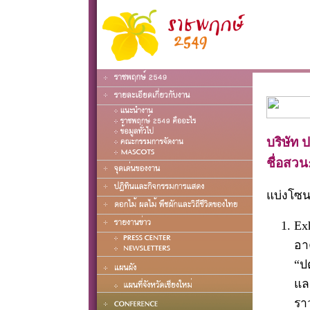
บริษัท 
ชื่อสวน
แบ่งโซน
Ex
อา
“ป
แล
รา