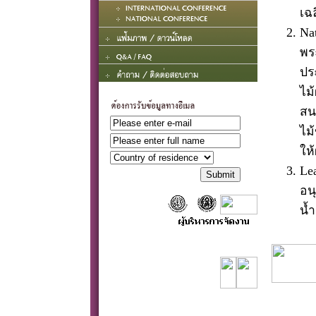
เฉ
Na
พระ
ปร
ไม
สน
ไม
ให
Le
อน
น้