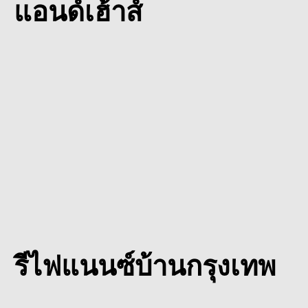
แอนด์เฮ้าส์
รีไฟแนนซ์บ้านกรุงเทพ