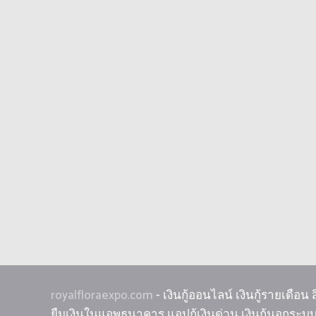
royalfloraexpo.com
- เงินกู้ออนไลน์ เงินกู้รายเดือน
ยืมเงินในแอพธนาคาร แอปกู้เงินด่วน เงินกู้นอกระบบ 