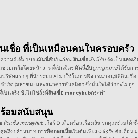
รสินเชื่อ ที่เป็นเหมือนคนในครอบครัว
าความถึงที่มาของ
มันนี่ฮับ
กันก่อน
สินเชื่อ
มันนี่ฮับ
จัดเป็น
แอพเงิ
มช่วยเหลือโดยพนักงานที่เป็นมิตร
มันนี่ฮับ
ถูกกฎหมาย
ได้รับกา
็นบริษัทแรก ๆ ที่นำระบบ AI มาใช้ในการพิจารณ
า
อนุมัติ
สินเชื่อ
ป จำกัด (มหาชน) และธนาคารพันธมิตร ซึ่งมั่นใจได้ว่าจะไม่ถูก
จริง ซึ่งไม่ใช่สิ่งที่
สินเชื่อ moneyhub
กระทำ
บพร้อมสนับสนุน
วย
สินเชื่อ moneyhub
เกียร์ D เดือดร้อนเรื่องเงิน รถคุณช่วยได้ ซึ่
สูงสุดถึง 1 ล้านบาท
การคิดดอกเบี้ย
เริ่มต้นเพียง 0.63 %
ต่อเดือน
ผ