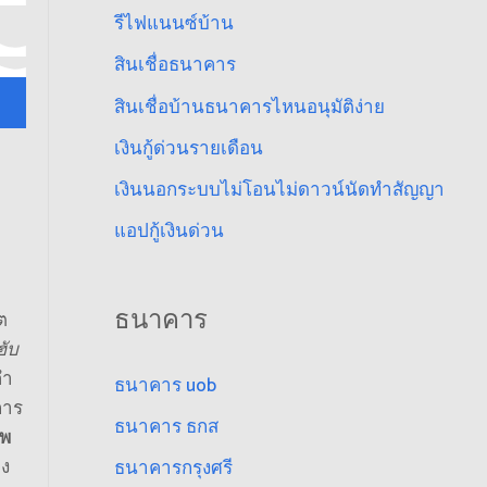
รีไฟแนนซ์บ้าน
สินเชื่อธนาคาร
สินเชื่อบ้านธนาคารไหนอนุมัติง่าย
เงินกู้ด่วนรายเดือน
เงินนอกระบบไม่โอนไม่ดาวน์นัดทำสัญญา
แอปกู้เงินด่วน
ธนาคาร
ต
ฮับ
คำ
ธนาคาร uob
การ
ธนาคาร ธกส
อพ
อง
ธนาคารกรุงศรี