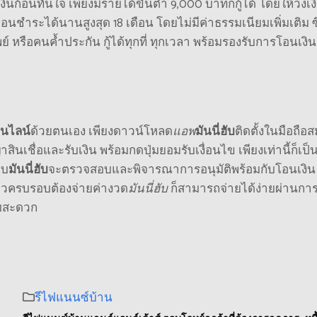
อเงินก้อนทันใจ เพียงมีรายได้ขั้นต่ำ 9,000 บาทก็กู้ได้ โดยให้
วงเง
่อนชำระได้นานสูงสุด 18 เดือน โดยไม่มีค่าธรรมเนียมเพิ่มเติม ซึ่
พย์ หรือคนค้ำประกัน กู้ได้ทุกที่ ทุกเวลา พร้อมรองรับการโอนเงิน
นไลน์
ด้วยตนเอง เพียงดาวน์โหลด
แอพ
มันนี่ฮับ
ติดตั้งในมือถือ
ินเชื่อและรับเงิน
พร้อมกดปุ่มยอมรับเงื่อนไข เพียงเท่านี้ก็เป็
บบ
มันนี่ฮับ
จะตรวจสอบและพิจารณาการ
อนุมัติ
พร้อมกับโอนเงิน
นแล้วครบรอบต้องจ่ายค่างวด
มันนี่ฮับ
ก็สามารถจ่ายได้ง่ายผ่านกา
บบสะดวก
รีไฟแนนซ์บ้าน