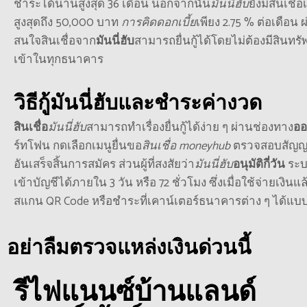
ชำระได้นานสูงสุด 36 เดือน
นอกจากนั้น
มันนี่ฮับ
ยังมีสินเชื่
สูงสุดถึง 50,000 บาท
การคิดดอกเบี้ย
เพียง 2.75 %
ต่อเดือน ผ
สนใจสินเชื่อจาก
มันนี่ฮับ
สามารถยื่นกู้ได้โดยไม่ต้องมีสินทรั
เข้าในทุกธนาคาร
วิธีกู้มันนี่ฮับและชำระค่างวด
สินเชื่อ
มันนี่ฮับ
สามารถทำเรื่องยื่นกู้ได้ง่าย ๆ ผ่านช่องทาง
ออ
ร์ทโฟน กดเลือกเมนูยื่นขอ
สินเชื่อ moneyhub
ตรวจสอบสัญญาส
อันเสร็จสิ้นการสมัคร ส่วนผู้ที่สงสัยว่า
มันนี่ฮับ
อนุมัติกี่วัน
ระ
เข้าบัญชีได้ภายใน 3 วัน หรือ 72 ชั่วโมง ซึ่งเมื่อใช้จ่ายเงิ
สแกน QR Code
หรือชำระที่เคาน์เตอร์ธนาคารต่าง ๆ ได้แ
อย่าลืมตรวจแหล่งเงินด่วนนี้
รีไฟแนนซ์บ้านแลนด์