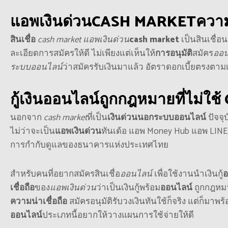
แอพเงินด่วน
CASH MARKET
ความ
สินเชื่อ
cash market
แอพเงินด่วน
cash market
เป็นสินเชื่อ
ละเอียดการสมัครให้ดี ไม่เพียงแต่เห็นให้
การอนุมัติ
สมัคร
ออน
ระบบออนไลน์
ว่าสมัครรับเงินมาแล้ว อัตราดอกเบี้ยตรงต
กู้เงินออนไลน์
ถูกกฎหมายที่ไม่ใช้
นอกจาก
cash market
ที่เป็น
เงินด่วนนอกระบบออนไลน์
ปัจจุ
ไม่ว่าจะเป็น
แอพเงินด่วน
ทันเด้อ แอพ Money Hub แอพ LINE BK
การกำกับดูแลของธนาคารแห่งประเทศไทย
สำหรับคนที่อยากสมัครสินเชื่อ
ออนไลน์
เพื่อใช้งานนำเงินกู้
อ
เชื่อถือ
ของ
แอพเงินด่วน
ว่าเป็นเงินกู้พร้อม
ออนไลน์
ถูกกฎหมา
ความน่าเชื่อถือ
สมัครอนุมัติรับวงเงินทันใช้ก็จริง แต่ก็มาพร้
ออนไลน์
ประเภทนี้อยากให้วางแผนการใช้จ่ายให้ดี