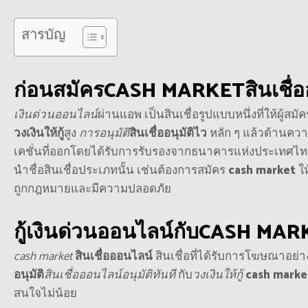
สารบัญ
ก่อนสมัคร
CASH MARKET
สินเชื
เงินด่วนออนไลน์
ผ่านแอพ เป็นสินเชื่อรูปแบบหนึ่งที่ให้ผู้สม
วงเงินให้กู้
สูง
การอนุมัติ
สินเชื่ออนุมัติไว
หลัก ๆ แล้วด้านคว
เคชั่นที่ออกโดยได้รับการรับรองจากธนาคารแห่งประเทศไ
นำชื่อสินเชื่อประเภทนั้น เช่นต้องการสมัคร
cash market
ใ
ถูกกฎหมายและมีความปลอดภัย
กู้
เงินด่วนออนไลน์
กับ
CASH MAR
cash market
สินเชื่อออนไลน์
สินเชื่อที่ได้รับการโฆษณาอย่า
อนุมัติ
สินเชื่อออนไลน์อนุมัติทันที
กับ
วงเงินให้กู้
cash marke
สนใจไม่น้อย