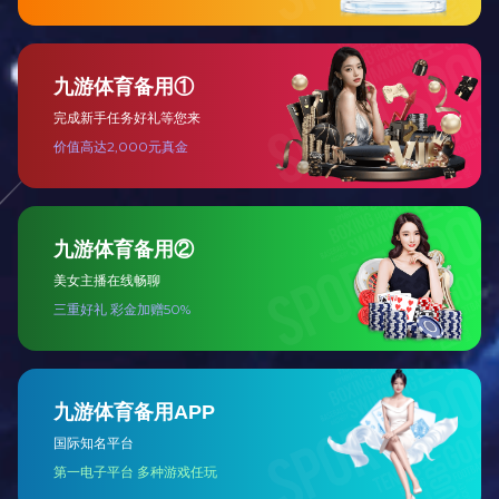
人印
广氏/双喜
温泉牌
珠江（塑料）
积士佳
利工民
双桥味精
亚洲
澳彩百花香料
万丽
金雀
长虹
天工牌
虎头（电池）
505
穗美
东方红
新华印务
岭南牌
新闻中心
澳彩要闻