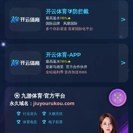
利工民
双桥味精
亚洲
澳彩百花香料
万丽
金雀
长虹
天工牌
虎头（电池）
505
穗美
东方红
新华印务
岭南牌
新闻中心
澳彩要闻
企业动态
媒体聚焦
澳彩(中国)
日用消费品
现代服务