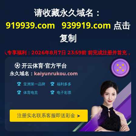
关于澳彩
澳彩简介
组织架构
澳彩历程
澳彩荣誉
品牌中心
浪奇
三角牌
钻石牌
高富力
红棉
LONKEY
双鱼
鹰金钱（罐头）
555
第一福
人印
广氏/双喜
温泉牌
珠江（塑料）
积士佳