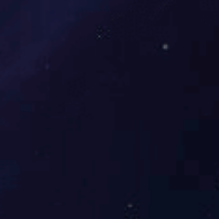
媒体聚焦
日期： 2025年05月30日
喜讯
双鱼公司成为
第十五届全国运动会体育器材类（乒乓球）
独家供应商
在第十五届全国运动会和全国第十二届残疾人运
动会暨第九届特殊奥林匹克运动会合作伙伴赞助服务计划发布
暨第二批市场开发签约仪式上，十五运会省执委会与双鱼公司
等13家企业现场签约；残特奥会省执委会与双鱼公司等12家赞
助企业现场签约。双鱼公司成为第十五届全国运动会体育器材
类（乒乓球）独家供应商。
鹰金钱牌鲮鱼罐头荣获湾区认证
经过湾区认证现场评审
和抽样检验，鹰金钱牌金奖豆豉鲮鱼罐头、鲜炸鲮鱼罐头获得
湾区认证证书，鹰金钱公司成为首个获得淡水鱼罐头湾区认证
的企业。
红棉公司博士后科研工作站获2024年度科技人才培养平台
称号
澳彩市红棉智汇科创股份有限公司博士后科研工作站被
澳彩市人民政府国有资产监督管理委员会授予2024年度科技人
才培养平台称号。
“第一福”品牌获国货之光品牌、广东品牌名店评价通则参