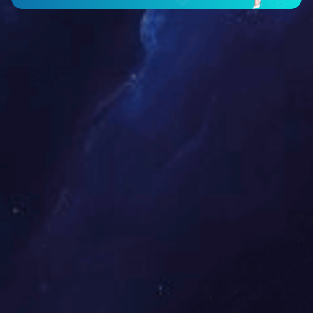
企业动态
媒体聚焦
澳彩(中国)
日用消费品
现代服务
时尚文体
战略合作伙伴
澳彩文化
员工风采
企业文化手册
信息公开
社会价值报告
招投标项目
加入澳彩(中国)
其他信息
首页
>
品牌中心
>
积士佳
>
品牌产品
品牌中心
经典百年 服务万家
浪奇
三角牌