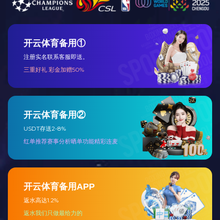
第一福官方旗舰店
广氏官方旗舰店
EN
中文
关于澳彩
澳彩简介
组织架构
澳彩历程
澳彩荣誉
品牌中心
浪奇
三角牌
钻石牌
高富力
红棉
LONKEY
双鱼
鹰金钱（罐头）
555
第一福