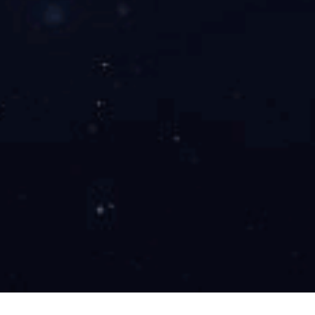
1955.02
成立澳彩市第三工业局
1954
1954.06
成立澳彩市手工业管理局
1951
1951.07
成立澳彩市合作总社
1950
1950.09
成立澳彩市合作事业管理局
版权所有: 澳彩
技术支持：
粤ICP备05011335号
数园网络
旗下企业网站
澳彩新仕诚企业发展股份有限公司
同花顺网页版页面登录
|
九州官方网站
|
杏彩体育（中国）官
澳彩纺织工贸企业澳彩有限公司
方网站
|
开云·体育
|
开云网页版登录入口
|
xingkong星空平台