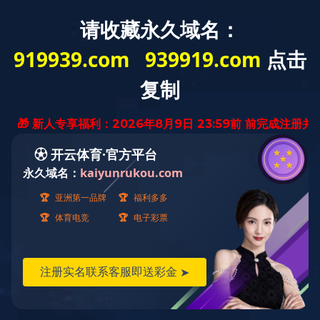
关于澳彩
澳彩简介
组织架构
澳彩历程
澳彩荣誉
品牌中心
浪奇
三角牌
钻石牌
高富力
红棉
LONKEY
双鱼
鹰金钱（罐头）
555
第一福
人印
广氏/双喜
温泉牌
珠江（塑料）
积士佳