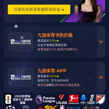
时尚文体
战略合作伙伴
澳彩文化
员工风采
企业文化手册
信息公开
社会价值报告
招投标项目
加入澳彩(中国)
其他信息
EN
在线商城
浪奇官方旗舰店
双鱼官方旗舰店
555官方旗舰店
钻石牌官方旗舰店
鹰金钱官方旗舰店
三角牌官方旗舰店
红棉官方旗舰店
利工民官方旗舰店