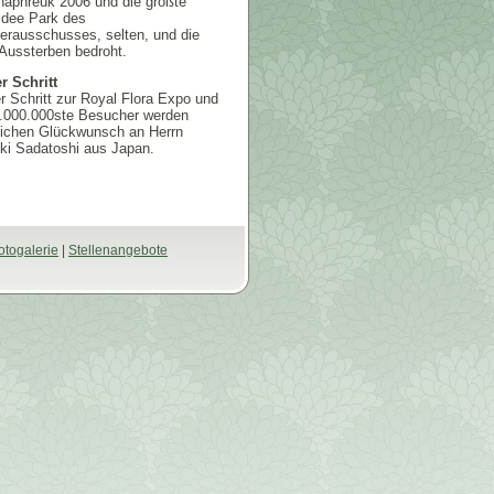
haphreuk 2006 und die größte
idee Park des
erausschusses, selten, und die
Aussterben bedroht.
r Schritt
r Schritt zur Royal Flora Expo und
2.000.000ste Besucher werden
lichen Glückwunsch an Herrn
ki Sadatoshi aus Japan.
otogalerie
|
Stellenangebote