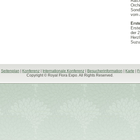
Ratc
Orch
Sond
vom 
Erste
Erste
der 
Herz
Suzu
|
Seitenplan
|
Konferenz
|
Internationale Konferenz
|
Besucherinformation
|
Karte
|
F
Copyright © Royal Flora Expo. All Rights Reserved.